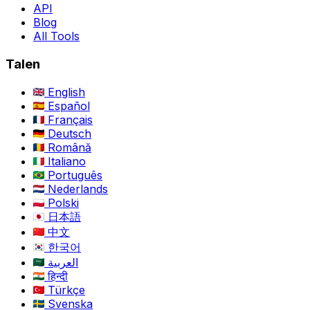
API
Blog
All Tools
Talen
English
Español
Français
Deutsch
Română
Italiano
Português
Nederlands
Polski
日本語
中文
한국어
العربية
हिन्दी
Türkçe
Svenska