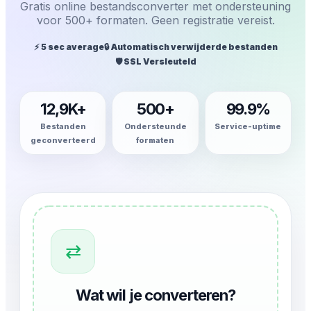
Gratis online bestandsconverter met ondersteuning
voor 500+ formaten. Geen registratie vereist.
⚡ 5 sec average
🔒 Automatisch verwijderde bestanden
🛡️ SSL Versleuteld
12,9K+
500+
99.9%
Bestanden
Ondersteunde
Service-uptime
geconverteerd
formaten
⇄
Wat wil je converteren?