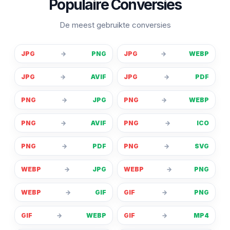
Populaire Conversies
De meest gebruikte conversies
JPG
→
PNG
JPG
→
WEBP
JPG
→
AVIF
JPG
→
PDF
PNG
→
JPG
PNG
→
WEBP
PNG
→
AVIF
PNG
→
ICO
PNG
→
PDF
PNG
→
SVG
WEBP
→
JPG
WEBP
→
PNG
WEBP
→
GIF
GIF
→
PNG
GIF
→
WEBP
GIF
→
MP4