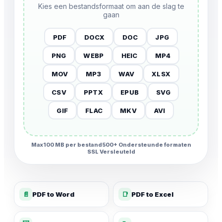
Kies een bestandsformaat om aan de slag te
gaan
PDF
DOCX
DOC
JPG
PNG
WEBP
HEIC
MP4
MOV
MP3
WAV
XLSX
CSV
PPTX
EPUB
SVG
GIF
FLAC
MKV
AVI
Max100 MB per bestand
500+ Ondersteunde formaten
SSL Versleuteld
📄
PDF to Word
📑
PDF to Excel