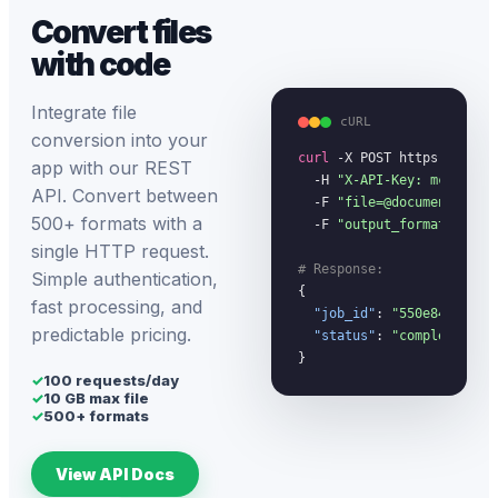
Convert files
with code
Integrate file
cURL
conversion into your
curl
 -X POST https://megac
app with our REST
  -H 
"X-API-Key: mc_your_
API. Convert between
  -F 
"file=@document.pdf"
 
500+ formats with a
  -F 
"output_format=docx"
single HTTP request.
# Response:
Simple authentication,
{

fast processing, and
"job_id"
: 
"550e8400-...
predictable pricing.
"status"
: 
"completed"
}
✓
100 requests/day
✓
10 GB max file
✓
500+ formats
View API Docs