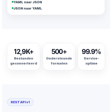
YAML naar JSON
JSON naar YAML
12,9K+
500+
99.9%
Bestanden
Ondersteunde
Service-
geconverteerd
formaten
uptime
REST API v1