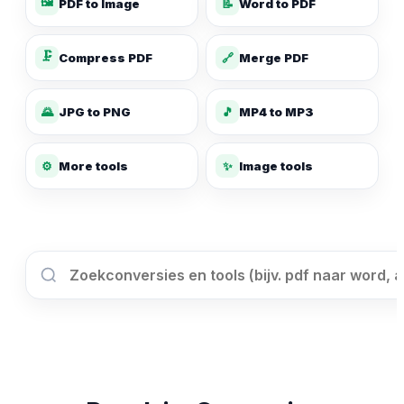
🖼️
PDF to Image
📝
Word to PDF
🗜️
Compress PDF
🔗
Merge PDF
🌄
JPG to PNG
🎵
MP4 to MP3
✨
⚙️
More tools
Image tools