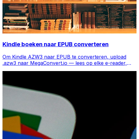
Kindle boeken naar EPUB converteren
Om Kindle AZW3 naar EPUB te converteren, upload
.azw3 naar MegaConvert.io — lees op elke e-reader,
gratis.