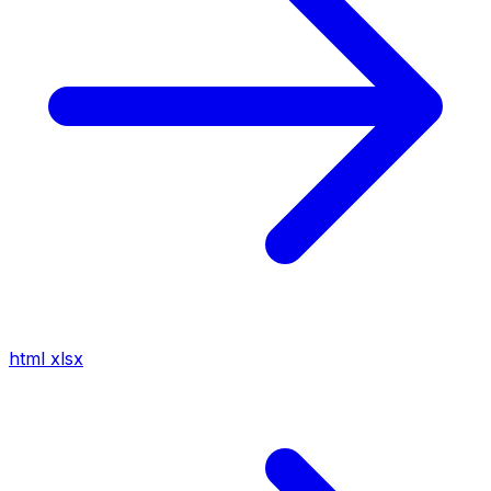
html
xlsx