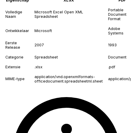
Eigenschap
XLSX
PDF
Portable
Volledige
Microsoft Excel Open XML
Document
Naam
Spreadsheet
Format
Adobe
Ontwikkelaar
Microsoft
Systems
Eerste
2007
1993
Release
Categorie
Spreadsheet
Document
Extensie
.xlsx
.pdf
application/vnd.openxmlformats-
MIME-type
application/p
officedocument.spreadsheetml.sheet