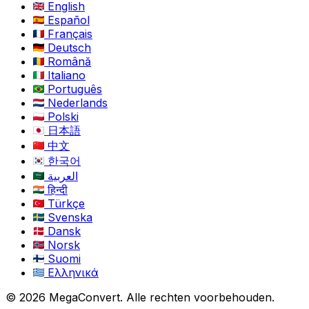
English
Español
Français
Deutsch
Română
Italiano
Português
Nederlands
Polski
日本語
中文
한국어
العربية
हिन्दी
Türkçe
Svenska
Dansk
Norsk
Suomi
Ελληνικά
© 2026 MegaConvert. Alle rechten voorbehouden.