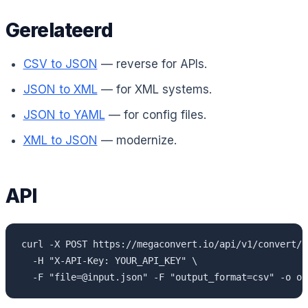
Gerelateerd
CSV to JSON
— reverse for APIs.
JSON to XML
— for XML systems.
JSON to YAML
— for config files.
XML to JSON
— modernize.
API
curl -X POST https://megaconvert.io/api/v1/convert/sy
  -H "X-API-Key: YOUR_API_KEY" \

  -F "file=@input.json" -F "output_format=csv" -o ou