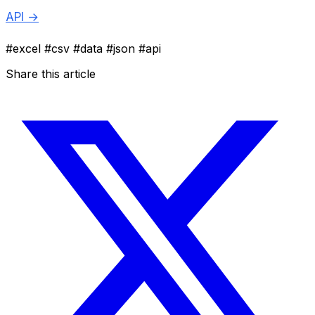
API →
#excel
#csv
#data
#json
#api
Share this article