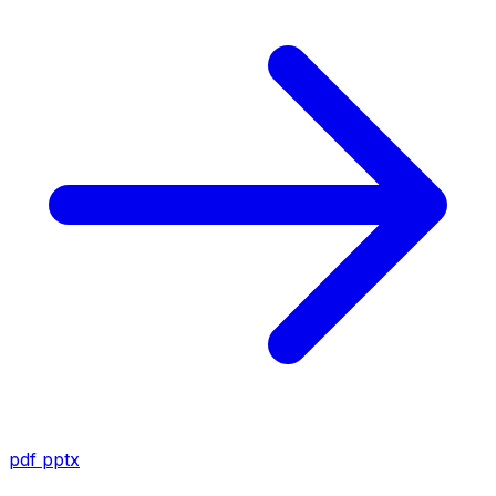
pdf
pptx