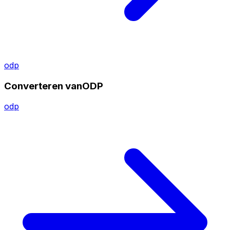
odp
Converteren vanODP
odp