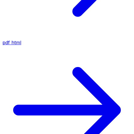
pdf
html