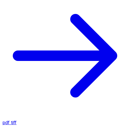
pdf
tiff