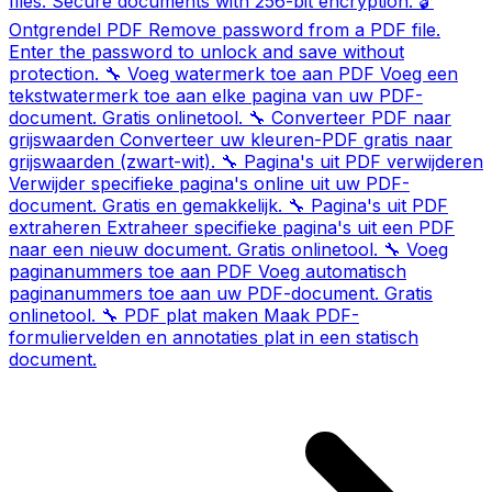
files. Secure documents with 256-bit encryption.
🔓
Ontgrendel PDF
Remove password from a PDF file.
Enter the password to unlock and save without
protection.
🔧
Voeg watermerk toe aan PDF
Voeg een
tekstwatermerk toe aan elke pagina van uw PDF-
document. Gratis onlinetool.
🔧
Converteer PDF naar
grijswaarden
Converteer uw kleuren-PDF gratis naar
grijswaarden (zwart-wit).
🔧
Pagina's uit PDF verwijderen
Verwijder specifieke pagina's online uit uw PDF-
document. Gratis en gemakkelijk.
🔧
Pagina's uit PDF
extraheren
Extraheer specifieke pagina's uit een PDF
naar een nieuw document. Gratis onlinetool.
🔧
Voeg
paginanummers toe aan PDF
Voeg automatisch
paginanummers toe aan uw PDF-document. Gratis
onlinetool.
🔧
PDF plat maken
Maak PDF-
formuliervelden en annotaties plat in een statisch
document.