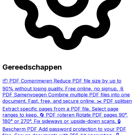
Gereedschappen
📦
PDF Comprimeren
Reduce PDF file size by up to
90% without losing quality. Free online, no signup.
📎
PDF Samenvoegen
Combine multiple PDF files into one
document. Fast, free, and secure online.
✂️
PDF splitsen
Extract specific pages from a PDF file. Select page
ranges to keep.
🔄
PDF roteren
Rotate PDF pages 90°,
180° or 270°. Fix sideways or upside-down scans.
🔒
Bescherm PDF
Add password protection to your PDF