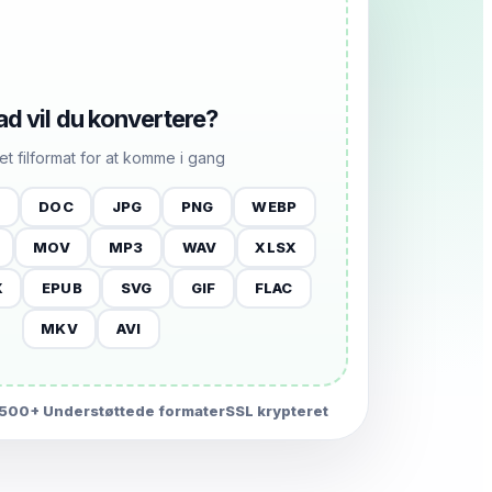
d vil du konvertere?
et filformat for at komme i gang
X
DOC
JPG
PNG
WEBP
MOV
MP3
WAV
XLSX
X
EPUB
SVG
GIF
FLAC
MKV
AVI
500+ Understøttede formater
SSL krypteret