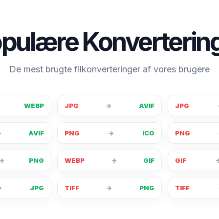
pulære Konverterin
De mest brugte filkonverteringer af vores brugere
WEBP
JPG
→
AVIF
JPG
→
AVIF
PNG
→
ICO
PNG
→
PNG
WEBP
→
GIF
GIF
→
JPG
TIFF
→
PNG
TIFF