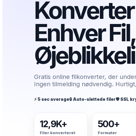
Konverter
Enhver Fil,
Øjeblikkel
Gratis online filkonverter, der unde
Ingen tilmelding nødvendig. Hurtigt,
⚡ 5 sec average
🔒 Auto-slettede filer
🛡️ SSL k
12,9K+
500+
Filer konverteret
Formater