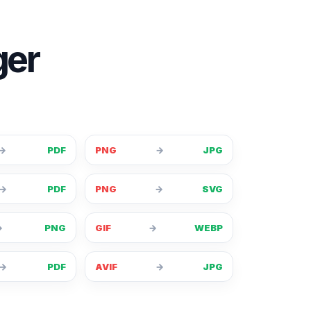
ger
→
PDF
PNG
→
JPG
→
PDF
PNG
→
SVG
→
PNG
GIF
→
WEBP
→
PDF
AVIF
→
JPG