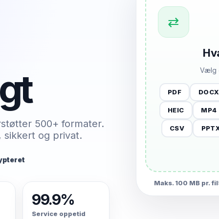
⇄
Hva
igt
Vælg 
PDF
DOC
HEIC
MP4
rstøtter 500+ formater.
CSV
PPT
 sikkert og privat.
rypteret
Maks. 100 MB pr. fil
99.9%
Service oppetid