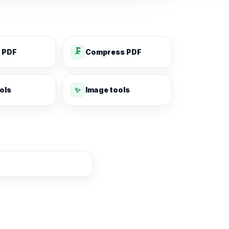
🗜️
 PDF
Compress PDF
✨
ols
Image tools