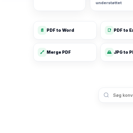
understøttet
📄
PDF to Word
📑
PDF to E
🔗
Merge PDF
🌄
JPG to 