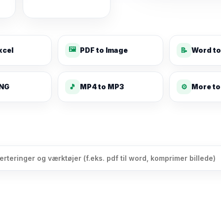
🖼️
xcel
PDF to Image
📝
Word to
PNG
🎵
MP4 to MP3
⚙️
More to