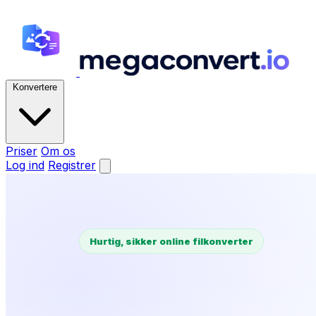
Konvertere
Priser
Om os
Log ind
Registrer
Hurtig, sikker online filkonverter