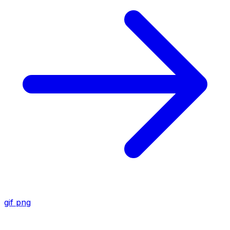
gif
png