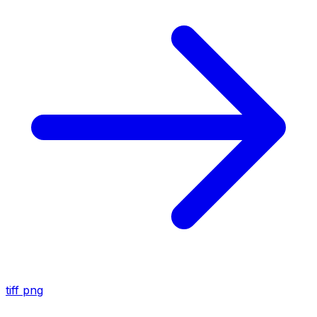
tiff
png