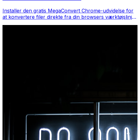
Installer den gratis MegaConvert Chrome-udvidelse for
at konvertere filer direkte fra din browsers værktøjslinje.
Højreklik på en fil for at konvertere, få adgang til alle
værktøjer med det samme fra Chrome.