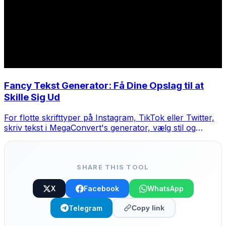
Fancy Tekst Generator: Få Dine Opslag til at
Skille Sig Ud
For flotte skrifttyper på Instagram, TikTok eller Twitter,
skriv tekst i MegaConvert's generator, vælg stil og
kopier-indsæt.
SHARE THIS TOOL
X
Facebook
WhatsApp
Telegram
Copy link