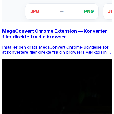
MegaConvert Chrome Extension — Konverter
filer direkte fra din browser
Installer den gratis MegaConvert Chrome-udvidelse for
at konvertere filer direkte fra din browsers værktøjslinje.
Højreklik på en fil for at konvertere, få adgang til alle
værktøjer med det samme fra Chrome.