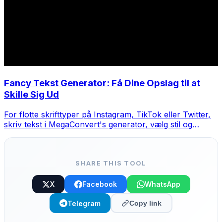
Fancy Tekst Generator: Få Dine Opslag til at
Skille Sig Ud
For flotte skrifttyper på Instagram, TikTok eller Twitter,
skriv tekst i MegaConvert's generator, vælg stil og
kopier-indsæt.
SHARE THIS TOOL
X
Facebook
WhatsApp
Telegram
Copy link