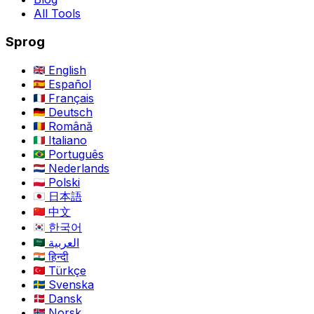
All Tools
Sprog
English
Español
Français
Deutsch
Română
Italiano
Português
Nederlands
Polski
日本語
中文
한국어
العربية
हिन्दी
Türkçe
Svenska
Dansk
Norsk