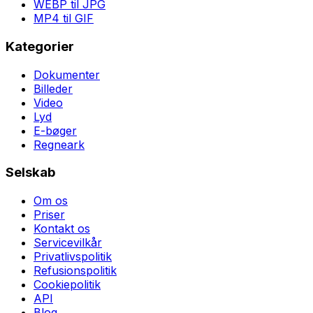
WEBP til JPG
MP4 til GIF
Kategorier
Dokumenter
Billeder
Video
Lyd
E-bøger
Regneark
Selskab
Om os
Priser
Kontakt os
Servicevilkår
Privatlivspolitik
Refusionspolitik
Cookiepolitik
API
Blog