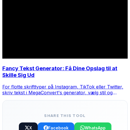
Fancy Tekst Generator: Få Dine Opslag til at
Skille Sig Ud
For flotte skrifttyper på Instagram, TikTok eller Twitter,
skriv tekst i MegaConvert's generator, vælg stil og
kopier-indsæt.
SHARE THIS TOOL
X
Facebook
WhatsApp