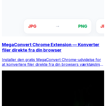
MegaConvert Chrome Extension — Konverter
filer direkte fra din browser
Installer den gratis MegaConvert Chrome-udvidelse for
at konvertere filer direkte fra din browsers værktøjslinje.
Højreklik på en fil for at konvertere, få adgang til alle
værktøjer med det samme fra Chrome.