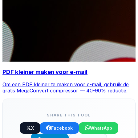
PDF kleiner maken voor e-mail
Om een PDF kleiner te maken voor e-mail, gebruik de
gratis MegaConvert compressor — 40-90% reductie.
SHARE THIS TOOL
X
Facebook
WhatsApp