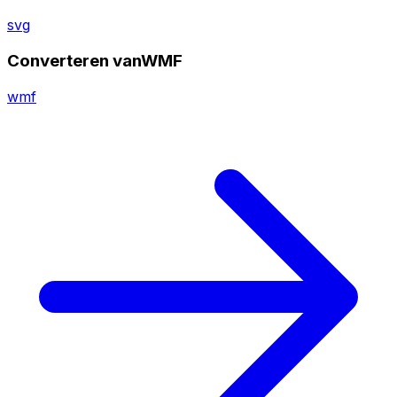
svg
Converteren vanWMF
wmf