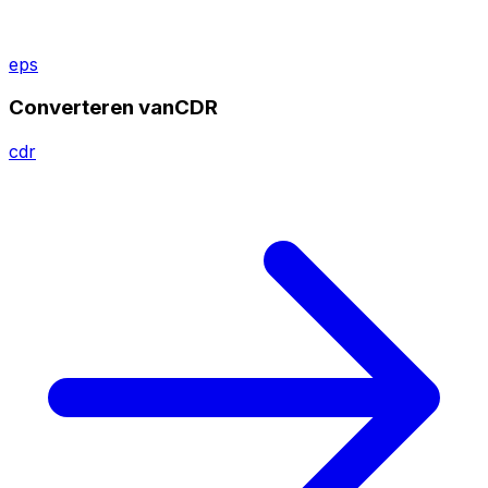
eps
Converteren vanCDR
cdr