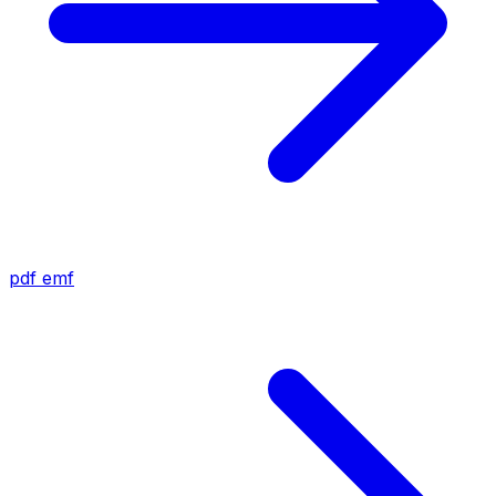
pdf
emf