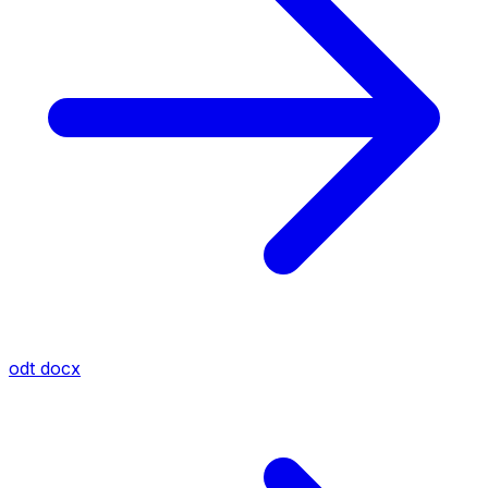
odt
docx