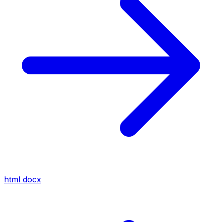
html
docx