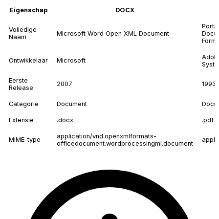
Eigenschap
DOCX
Porta
Volledige
Microsoft Word Open XML Document
Docu
Naam
Forma
Adob
Ontwikkelaar
Microsoft
Syst
Eerste
2007
1993
Release
Categorie
Document
Docu
Extensie
.docx
.pdf
application/vnd.openxmlformats-
MIME-type
appli
officedocument.wordprocessingml.document