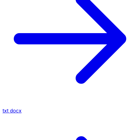
txt
docx