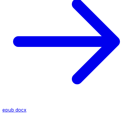
epub
docx