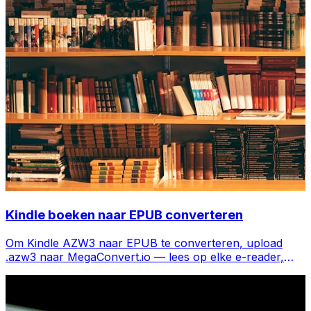
Kindle boeken naar EPUB converteren
Om Kindle AZW3 naar EPUB te converteren, upload
.azw3 naar MegaConvert.io — lees op elke e-reader,
gratis.