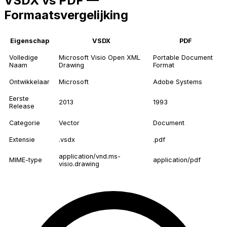
VSDX vs PDF —
Formaatsvergelijking
Eigenschap
VSDX
PDF
Volledige
Microsoft Visio Open XML
Portable Document
Naam
Drawing
Format
Ontwikkelaar
Microsoft
Adobe Systems
Eerste
2013
1993
Release
Categorie
Vector
Document
Extensie
.vsdx
.pdf
application/vnd.ms-
MIME-type
application/pdf
visio.drawing