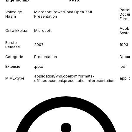
Eigenschap
PPTX
Portab
Volledige
Microsoft PowerPoint Open XML
Docum
Naam
Presentation
Format
Adobe
Ontwikkelaar
Microsoft
Syste
Eerste
2007
1993
Release
Categorie
Presentation
Docum
Extensie
.pptx
.pdf
application/vnd.openxmlformats-
MIME-type
applic
officedocument.presentationml.presentation