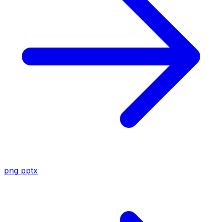
png
pptx