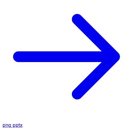
png
pptx