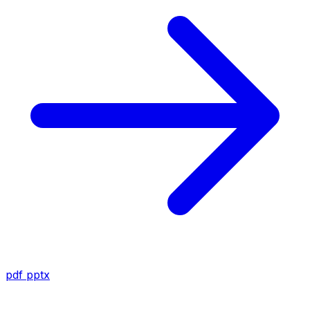
pdf
pptx