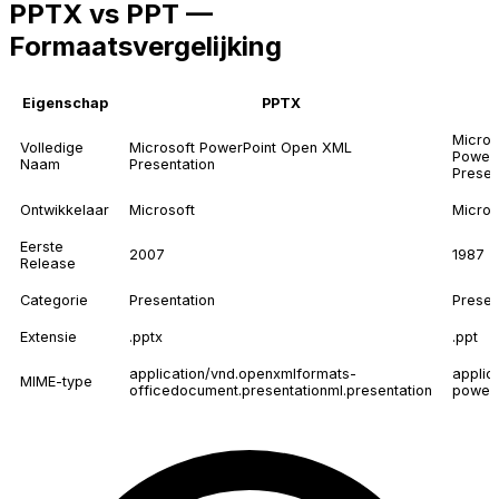
PPTX vs PPT —
Formaatsvergelijking
Eigenschap
PPTX
Micros
Volledige
Microsoft PowerPoint Open XML
PowerP
Naam
Presentation
Presen
Ontwikkelaar
Microsoft
Micros
Eerste
2007
1987
Release
Categorie
Presentation
Presen
Extensie
.pptx
.ppt
application/vnd.openxmlformats-
applic
MIME-type
officedocument.presentationml.presentation
powerp