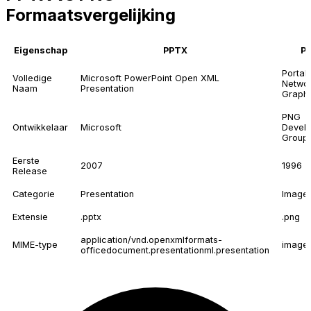
Formaatsvergelijking
Eigenschap
PPTX
P
Portab
Volledige
Microsoft PowerPoint Open XML
Netwo
Naam
Presentation
Graphi
PNG
Ontwikkelaar
Microsoft
Devel
Group
Eerste
2007
1996
Release
Categorie
Presentation
Image
Extensie
.pptx
.png
application/vnd.openxmlformats-
MIME-type
image
officedocument.presentationml.presentation