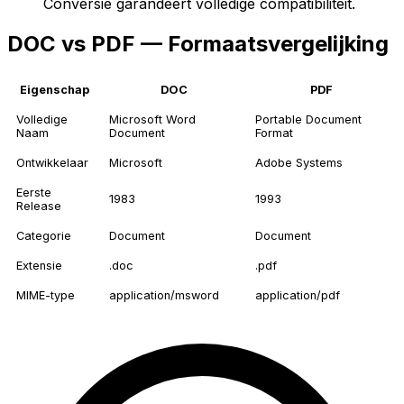
Conversie garandeert volledige compatibiliteit.
DOC vs PDF — Formaatsvergelijking
Eigenschap
DOC
PDF
Volledige
Microsoft Word
Portable Document
Naam
Document
Format
Ontwikkelaar
Microsoft
Adobe Systems
Eerste
1983
1993
Release
Categorie
Document
Document
Extensie
.doc
.pdf
MIME-type
application/msword
application/pdf