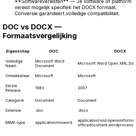
**Softwarevereisten** — Je software of platform
vereist mogelijk specifiek het DOCX formaat.
Conversie garandeert volledige compatibiliteit.
DOC vs DOCX —
Formaatsvergelijking
Eigenschap
DOC
DOCX
Volledige
Microsoft Word
Microsoft Word Open XML Do
Naam
Document
Ontwikkelaar
Microsoft
Microsoft
Eerste
1983
2007
Release
Categorie
Document
Document
Extensie
.doc
.docx
application/vnd.openxmlformat
MIME-type
application/msword
officedocument.wordprocessi