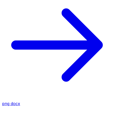
png
docx