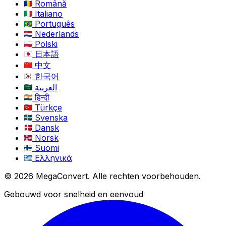
Română
Italiano
Português
Nederlands
Polski
日本語
中文
한국어
العربية
हिन्दी
Türkçe
Svenska
Dansk
Norsk
Suomi
Ελληνικά
© 2026 MegaConvert. Alle rechten voorbehouden.
Gebouwd voor snelheid en eenvoud