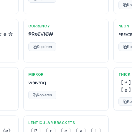
Ko
CURRENCY
NEON
☆ e ☆
₱₨€Vł€₩
ᴘʀᴇᴠɪ
Kopiëren
Ko
MIRROR
THICK
wɘivɘɿq
【Ｐ
【ｅ
Kopiëren
Ko
LENTICULAR BRACKETS
》《e》
〔Ｐ〕〔ｒ〕〔ｅ〕〔ｖ〕〔ｉ〕