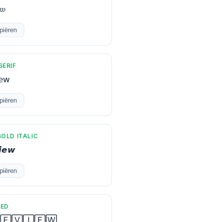
𝔴
piëren
SERIF
𝖾𝗐
piëren
OLD ITALIC
𝙞𝙚𝙬
piëren
ED
🄴🅅🄸🄴🅆