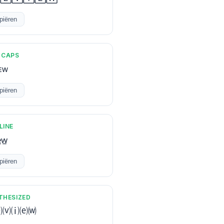
piëren
 CAPS
ᴇᴡ
piëren
LINE
e̲w̲
piëren
THESIZED
⒠⒱⒤⒠⒲