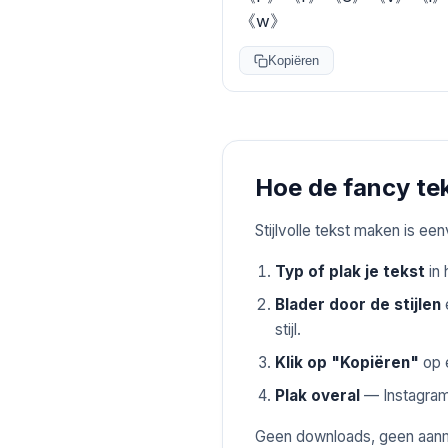
《w》
Kopiëren
Hoe de fancy te
Stijlvolle tekst maken is e
Typ of plak je tekst
in 
Blader door de stijlen
e
stijl.
Klik op "Kopiëren"
op e
Plak overal
— Instagram,
Geen downloads, geen aanme