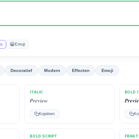
😀
is
Emoji
Decoratief
Modern
Effecten
Emoji
ITALIC
BOLD I
𝑃𝑟𝑒𝑣𝑖𝑒𝑤
𝑷𝒓𝒆𝒗𝒊
Kopiëren
Ko
BOLD SCRIPT
FRAKT