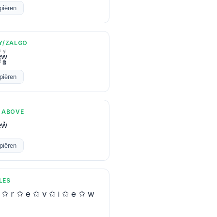
piëren
Y/ZALGO
̳̼͌̑w̭̻̻ͨͩ
piëren
 ABOVE
e̽w̽
piëren
LES
✩ r ✩ e ✩ v ✩ i ✩ e ✩ w