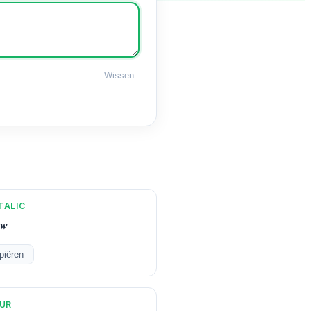
Wissen
TALIC
𝒘
piëren
UR