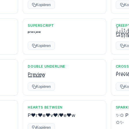
Kopiëren
Ko
SUPERSCRIPT
CREEP
ᵖʳᵉᵛⁱᵉʷ
P̱̰ͭͭ̌r̻̂ͧẻ̺̫ͧͦv̱͈̹̂ͮ̊i̮̖ͧe̊
Kopiëren
Ko
DOUBLE UNDERLINE
CROSS
P̳r̳e̳v̳i̳e̳w̳
P̽r̽e̽v̽i̽
Kopiëren
Ko
HEARTS BETWEEN
SPARK
P♥r♥e♥v♥i♥e♥w
✨✩ P 
✩✨
Kopiëren