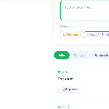
0 tekens
✨
😊
Sentiment
Auto AI Emoj
Alle
Stijlvol
Gotisch
BOLD
𝐏𝐫𝐞𝐯𝐢𝐞𝐰
Kopiëren
SCRIPT