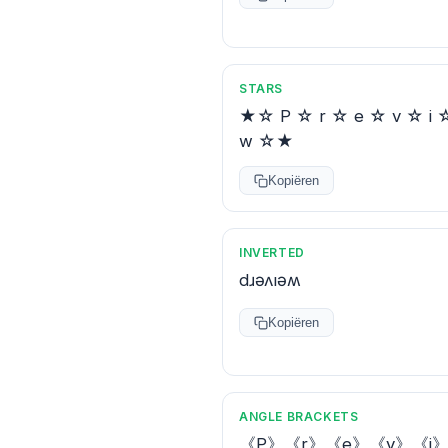
STARS
★☆ P ☆ r ☆ e ☆ v ☆ i 
w ☆★
Kopiëren
INVERTED
dɹǝʌıǝʍ
Kopiëren
ANGLE BRACKETS
《P》《r》《e》《v》《i