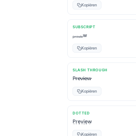
Kopiëren
SUBSCRIPT
ₚᵣₑᵥᵢₑw
Kopiëren
SLASH THROUGH
P̷r̷e̷v̷i̷e̷w̷
Kopiëren
DOTTED
P̣ṛẹṿịẹẉ
Kopiëren