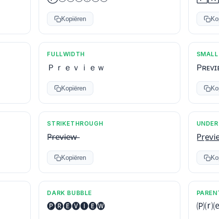
Kopiëren
Ko
FULLWIDTH
SMALL
Ｐｒｅｖｉｅｗ
Pʀᴇᴠɪ
Kopiëren
Ko
STRIKETHROUGH
UNDER
P̶r̶e̶v̶i̶e̶w̶
P̲r̲e̲v̲i̲
Kopiëren
Ko
DARK BUBBLE
PAREN
🅟🅡🅔🅥🅘🅔🅦
🄟⒭