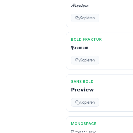
𝒫𝓇ℯ𝓋𝒾ℯ𝓌
Kopiëren
BOLD FRAKTUR
𝕻𝖗𝖊𝖛𝖎𝖊𝖜
Kopiëren
SANS BOLD
𝗣𝗿𝗲𝘃𝗶𝗲𝘄
Kopiëren
MONOSPACE
𝙿𝚛𝚎𝚟𝚒𝚎𝚠