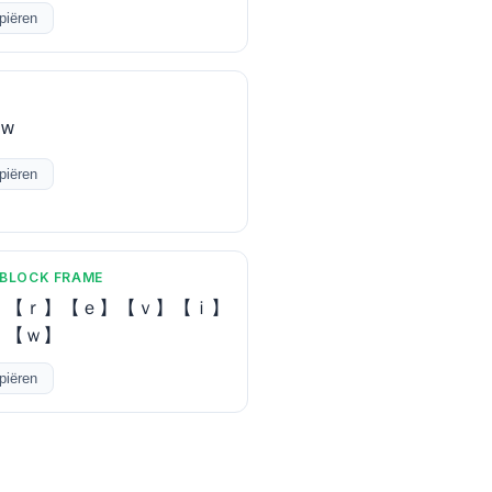
piëren
ᴇᴡ
piëren
 BLOCK FRAME
】【ｒ】【ｅ】【ｖ】【ｉ】
】【ｗ】
piëren