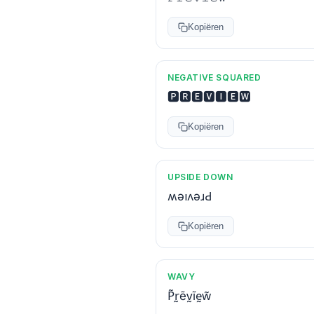
Kopiëren
NEGATIVE SQUARED
🅿🆁🅴🆅🅸🅴🆆
Kopiëren
UPSIDE DOWN
ʍǝıʌǝɹԀ
Kopiëren
WAVY
P̃r̰ẽv̰ĩḛw̃