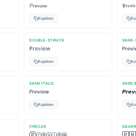
𝓟𝓻𝓮𝓿𝓲𝓮𝔀
𝔓𝔯𝔢𝔳𝔦
Kopiëren
Ko
DOUBLE-STRUCK
SANS-
ℙ𝕣𝕖𝕧𝕚𝕖𝕨
𝖯𝗋𝖾𝗏
Kopiëren
Ko
SANS ITALIC
SANS B
𝘗𝘳𝘦𝘷𝘪𝘦𝘸
𝙋𝙧𝙚𝙫
Kopiëren
Ko
CIRCLED
SQUAR
Ⓟⓡⓔⓥⓘⓔⓦ
🄿🅁