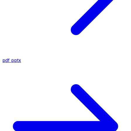
pdf
pptx