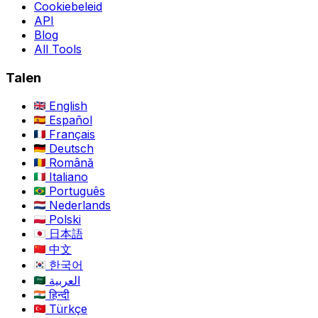
Cookiebeleid
API
Blog
All Tools
Talen
English
Español
Français
Deutsch
Română
Italiano
Português
Nederlands
Polski
日本語
中文
한국어
العربية
हिन्दी
Türkçe