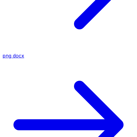
png
docx