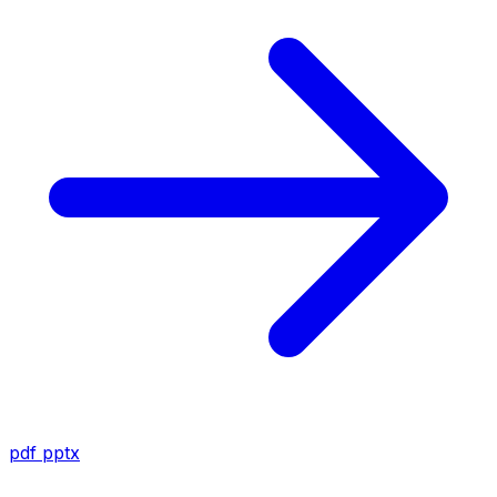
pdf
pptx