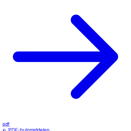
pdf
← PDF-hulpmiddelen