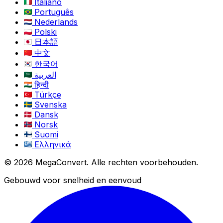
Italiano
Português
Nederlands
Polski
日本語
中文
한국어
العربية
हिन्दी
Türkçe
Svenska
Dansk
Norsk
Suomi
Ελληνικά
© 2026 MegaConvert. Alle rechten voorbehouden.
Gebouwd voor snelheid en eenvoud