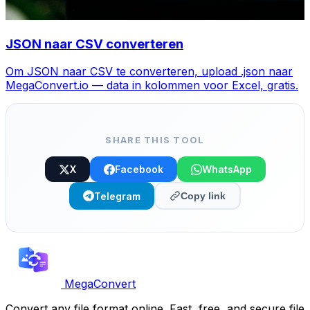
JSON naar CSV converteren
Om JSON naar CSV te converteren, upload .json naar
MegaConvert.io — data in kolommen voor Excel, gratis.
SHARE THIS TOOL
X
Facebook
WhatsApp
Telegram
Copy link
MegaConvert
Convert any file format online. Fast, free, and secure file