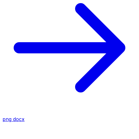
png
docx