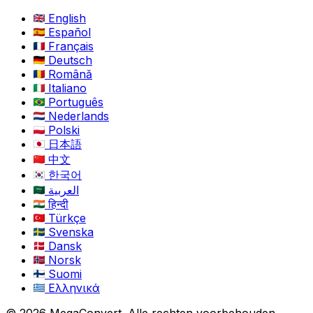
English
Español
Français
Deutsch
Română
Italiano
Português
Nederlands
Polski
日本語
中文
한국어
العربية
हिन्दी
Türkçe
Svenska
Dansk
Norsk
Suomi
Ελληνικά