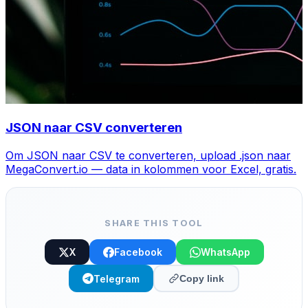
JSON naar CSV converteren
Om JSON naar CSV te converteren, upload .json naar
MegaConvert.io — data in kolommen voor Excel, gratis.
SHARE THIS TOOL
X
Facebook
WhatsApp
Telegram
Copy link