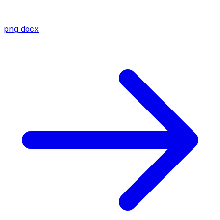
png
docx