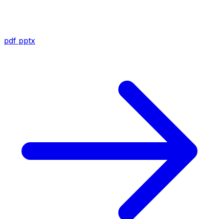
pdf
pptx