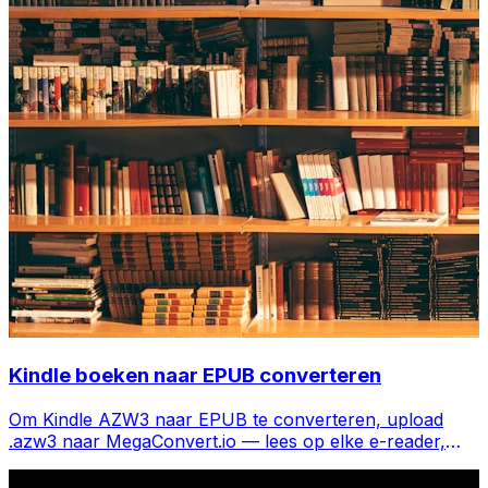
Kindle boeken naar EPUB converteren
Om Kindle AZW3 naar EPUB te converteren, upload
.azw3 naar MegaConvert.io — lees op elke e-reader,
gratis.