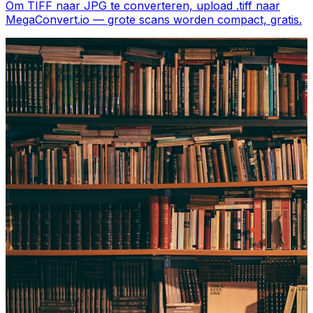
Om TIFF naar JPG te converteren, upload .tiff naar
MegaConvert.io — grote scans worden compact, gratis.