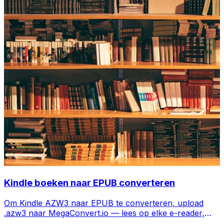
Kindle boeken naar EPUB converteren
Om Kindle AZW3 naar EPUB te converteren, upload
.azw3 naar MegaConvert.io — lees op elke e-reader,
gratis.