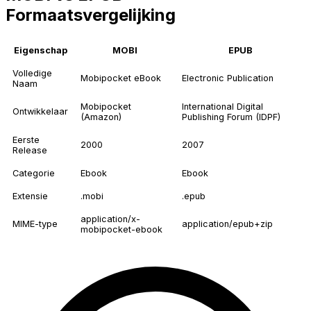
Formaatsvergelijking
Eigenschap
MOBI
EPUB
Volledige
Mobipocket eBook
Electronic Publication
Naam
Mobipocket
International Digital
Ontwikkelaar
(Amazon)
Publishing Forum (IDPF)
Eerste
2000
2007
Release
Categorie
Ebook
Ebook
Extensie
.mobi
.epub
application/x-
MIME-type
application/epub+zip
mobipocket-ebook