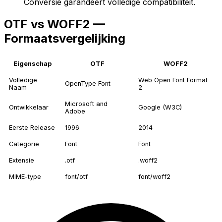
Conversie garandeert volledige compatibiliteit.
OTF vs WOFF2 —
Formaatsvergelijking
Eigenschap
OTF
WOFF2
Volledige
Web Open Font Format
OpenType Font
Naam
2
Microsoft and
Ontwikkelaar
Google (W3C)
Adobe
Eerste Release
1996
2014
Categorie
Font
Font
Extensie
.otf
.woff2
MIME-type
font/otf
font/woff2