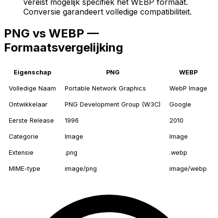
vereist mogelijk specifiek het WEBP formaat.
Conversie garandeert volledige compatibiliteit.
PNG vs WEBP —
Formaatsvergelijking
Eigenschap
PNG
WEBP
Volledige Naam
Portable Network Graphics
WebP Image
Ontwikkelaar
PNG Development Group (W3C)
Google
Eerste Release
1996
2010
Categorie
Image
Image
Extensie
.png
.webp
MIME-type
image/png
image/webp