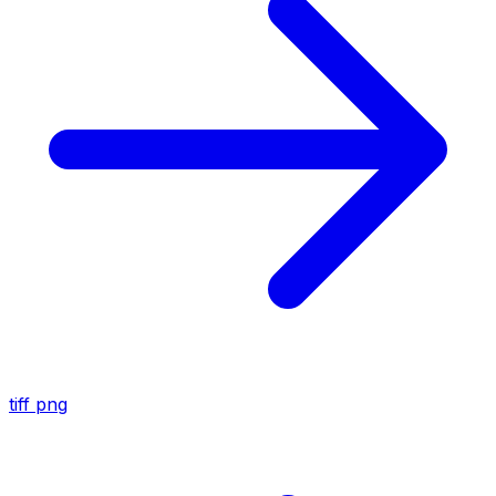
tiff
png