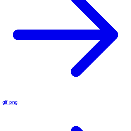
gif
png