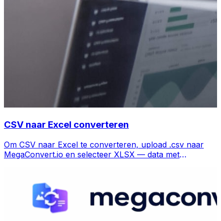
CSV naar Excel converteren
Om CSV naar Excel te converteren, upload .csv naar
MegaConvert.io en selecteer XLSX — data met
kolommen behouden, gratis.