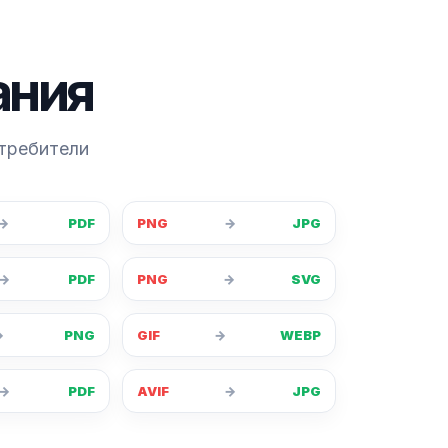
ания
отребители
→
PDF
PNG
→
JPG
→
PDF
PNG
→
SVG
→
PNG
GIF
→
WEBP
→
PDF
AVIF
→
JPG