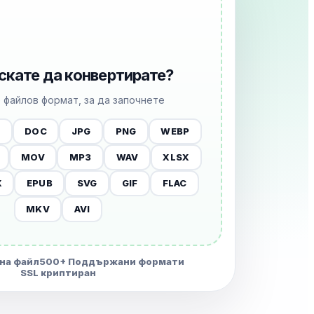
скате да конвертирате?
 файлов формат, за да започнете
X
DOC
JPG
PNG
WEBP
MOV
MP3
WAV
XLSX
X
EPUB
SVG
GIF
FLAC
MKV
AVI
 на файл
500+ Поддържани формати
SSL криптиран