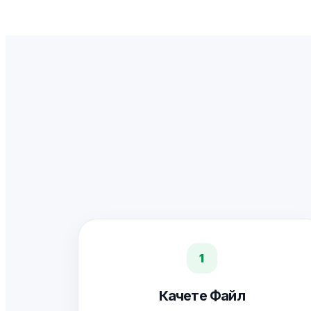
1
Качете Файл