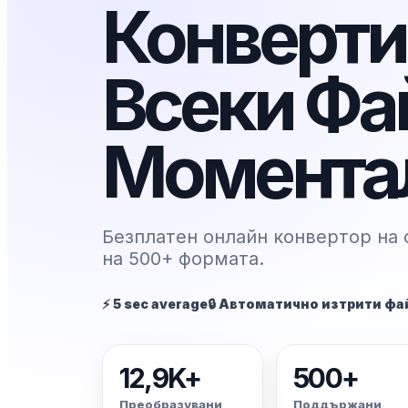
Конверти
Всеки Фа
Момента
Безплатен онлайн конвертор на
на 500+ формата.
⚡ 5 sec average
🔒 Автоматично изтрити фа
12,9K+
500+
Преобразувани
Поддържани