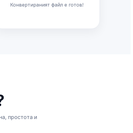
Конвертираният файл е готов!
?
на, простота и