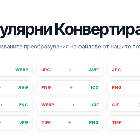
улярни Конвертир
званите преобразувания на файлове от нашите п
WEBP
JPG
→
AVIF
JPG
→
AVIF
PNG
→
ICO
PNG
→
PNG
WEBP
→
GIF
GIF
→
JPG
TIFF
→
PNG
TIFF