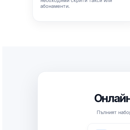
необходими скрити такси или
абонаменти.
Онлайн
Пълният набо