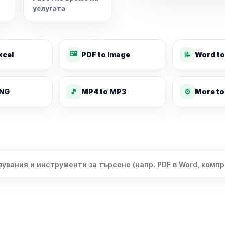
услугата
🖼️
xcel
PDF to Image
📝
Word to
PNG
🎵
MP4 to MP3
⚙️
More to