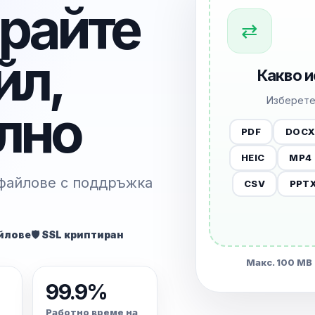
райте
⇄
йл,
Какво и
Изберете
лно
PDF
DOC
HEIC
MP4
 файлове с поддръжка
CSV
PPT
йлове
🛡️ SSL криптиран
Макс. 100 MB
99.9%
Работно време на