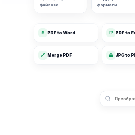
файлове
формати
📄
PDF to Word
📑
PDF to E
🔗
Merge PDF
🌄
JPG to 