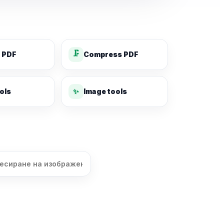
🗜️
 PDF
Compress PDF
✨
ols
Image tools