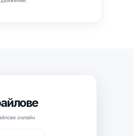
движение.
файлове
айлове онлайн