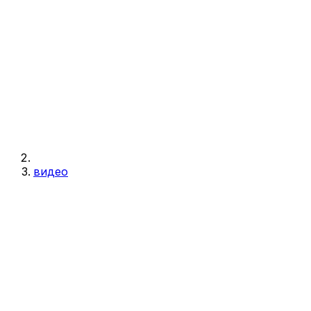
видео