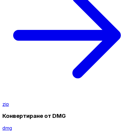
zip
Конвертиране от DMG
dmg