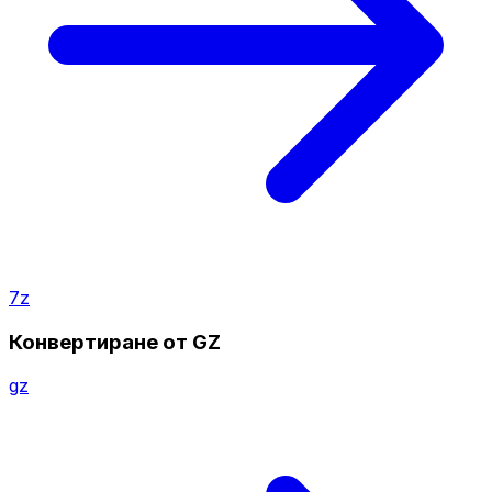
7z
Конвертиране от GZ
gz