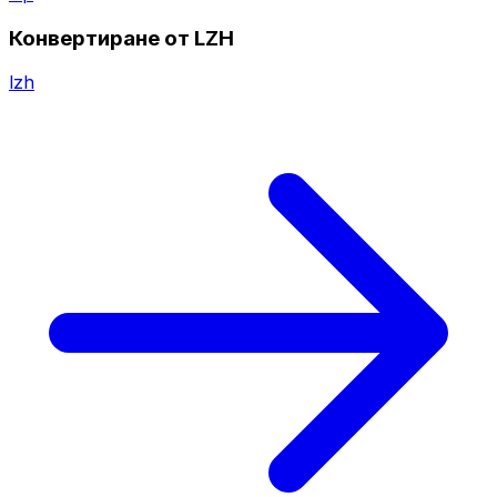
Конвертиране от LZH
lzh