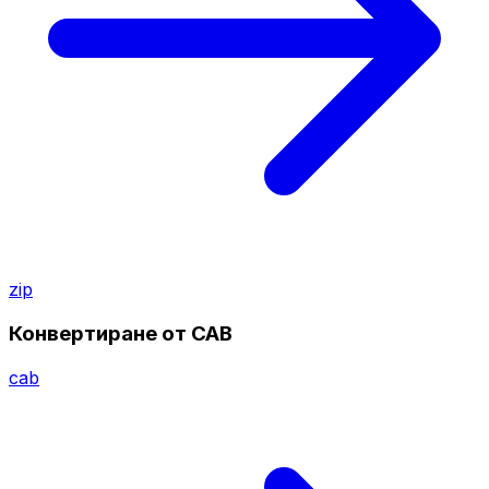
zip
Конвертиране от CAB
cab