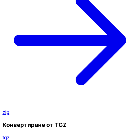
zip
Конвертиране от TGZ
tgz