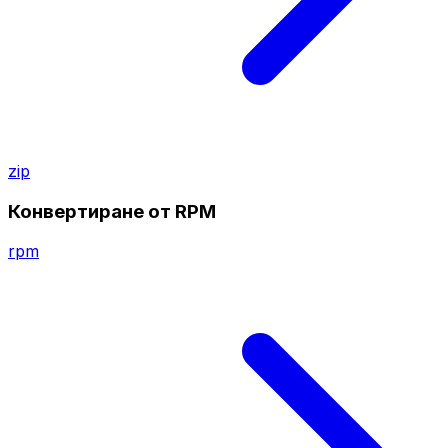
zip
Конвертиране от RPM
rpm