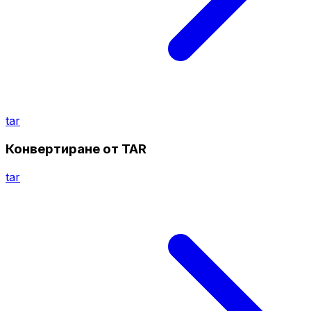
tar
Конвертиране от TAR
tar