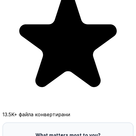
13.5K
+ файла конвертирани
What matters most to you?