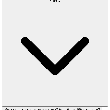
в JPG?
Мога ли да конвертирам няколко PNG файла в JPG наведнъж?