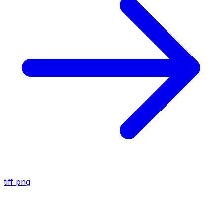
tiff
png