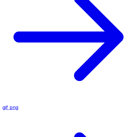
gif
png