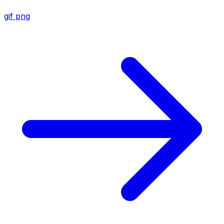
gif
png