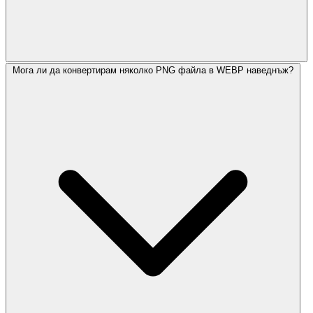
Мога ли да конвертирам няколко PNG файла в WEBP наведнъж?