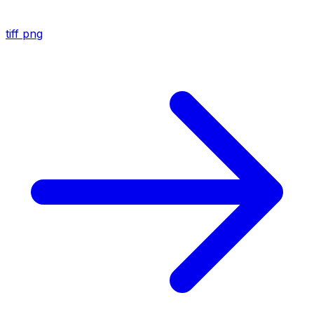
tiff
png