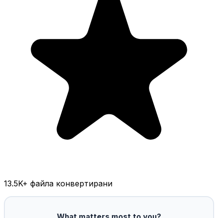
13.5K
+ файла конвертирани
What matters most to you?