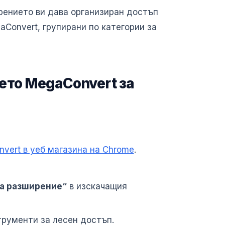
ението ви дава организиран достъп
Convert, групирани по категории за
ето MegaConvert за
vert в уеб магазина на Chrome
.
а разширение“
в изскачащия
трументи за лесен достъп.