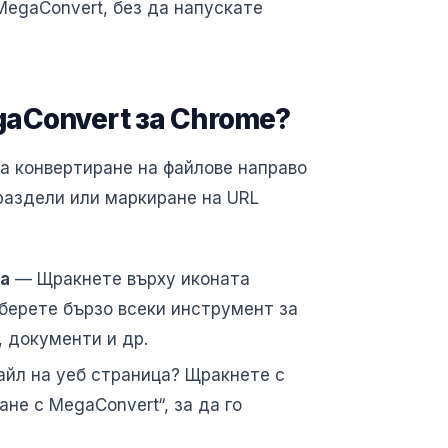
MegaConvert, без да напускате
aConvert за Chrome?
а конвертиране на файлове направо
раздели или маркиране на URL
а
— Щракнете върху иконата
зберете бързо всеки инструмент за
, документи и др.
йл на уеб страница? Щракнете с
не с MegaConvert“, за да го