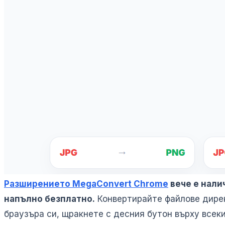
Разширението MegaConvert Chrome
вече е нали
напълно безплатно.
Конвертирайте файлове дирек
браузъра си, щракнете с десния бутон върху всеки 