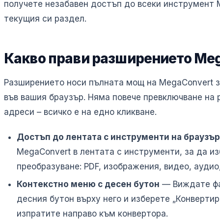
получете незабавен достъп до всеки инструмент 
текущия си раздел.
Какво прави разширението Meg
Разширението носи пълната мощ на MegaConvert з
във вашия браузър. Няма повече превключване на 
адреси – всичко е на едно кликване.
Достъп до лентата с инструменти на браузър
MegaConvert в лентата с инструменти, за да и
преобразуване: PDF, изображения, видео, аудио
Контекстно меню с десен бутон
— Виждате фа
десния бутон върху него и изберете „Конвертира
изпратите направо към конвертора.