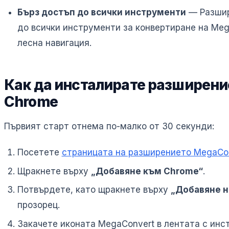
Бърз достъп до всички инструменти
— Разшир
до всички инструменти за конвертиране на Mega
лесна навигация.
Как да инсталирате разширени
Chrome
Първият старт отнема по-малко от 30 секунди:
Посетете
страницата на разширението MegaCon
Щракнете върху
„Добавяне към Chrome“
.
Потвърдете, като щракнете върху
„Добавяне н
прозорец.
Закачете иконата MegaConvert в лентата с инс