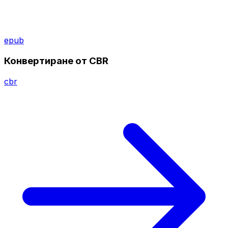
epub
Конвертиране от CBR
cbr