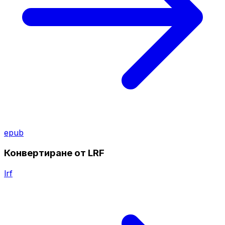
epub
Конвертиране от LRF
lrf