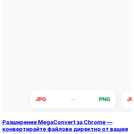
Разширение MegaConvert за Chrome —
конвертирайте файлове директно от вашия