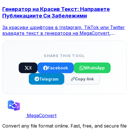
Генератор на Красив Текст: Направете
Публикациите Си Забележими
За красиви шрифтове в Instagram, TikTok или Twitter
въведете текст в генератора на MegaConvert,
изберете стил и копирайте.
SHARE THIS TOOL
X
Facebook
WhatsApp
Telegram
Copy link
MegaConvert
Convert any file format online. Fast, free, and secure file