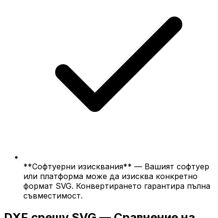
**Софтуерни изисквания** — Вашият софтуер
или платформа може да изисква конкретно
формат SVG. Конвертирането гарантира пълна
съвместимост.
DXF срещу SVG — Сравнение на