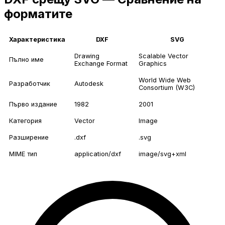
форматите
Характеристика
DXF
SVG
Drawing
Scalable Vector
Пълно име
Exchange Format
Graphics
World Wide Web
Разработчик
Autodesk
Consortium (W3C)
Първо издание
1982
2001
Категория
Vector
Image
Разширение
.dxf
.svg
MIME тип
application/dxf
image/svg+xml