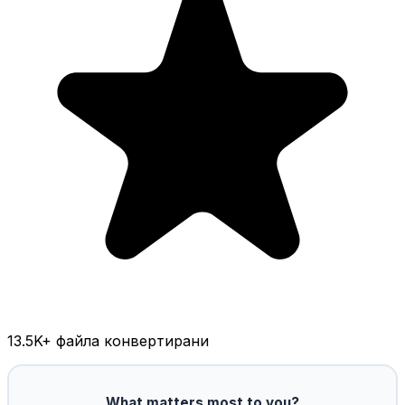
13.5K
+ файла конвертирани
What matters most to you?