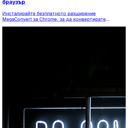
браузър
Инсталирайте безплатното разширение
MegaConvert за Chrome, за да конвертирате
файлове директно от лентата с инструменти на
вашия браузър. Щракнете с десния бутон върху
който и да е файл, за да конвертирате, достъп до
всички инструменти незабавно от Chrome.