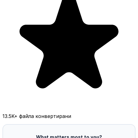
13.5K
+ файла конвертирани
What matters most to you?