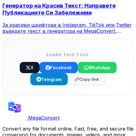
Генератор на Красив Текст: Направете
Публикациите Си Забележими
За красиви шрифтове в Instagram, TikTok или Twitter
въведете текст в генератора на MegaConvert,
изберете стил и копирайте.
SHARE THIS TOOL
X
Facebook
WhatsApp
Telegram
Copy link
MegaConvert
Convert any file format online. Fast, free, and secure file
conversion for documents, images, videos, and more.