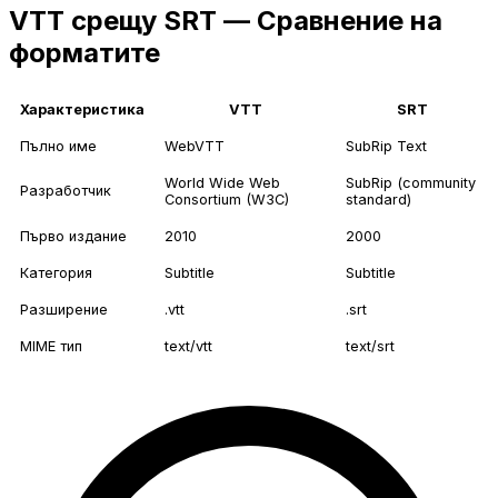
VTT срещу SRT — Сравнение на
форматите
Характеристика
VTT
SRT
Пълно име
WebVTT
SubRip Text
World Wide Web
SubRip (community
Разработчик
Consortium (W3C)
standard)
Първо издание
2010
2000
Категория
Subtitle
Subtitle
Разширение
.vtt
.srt
MIME тип
text/vtt
text/srt