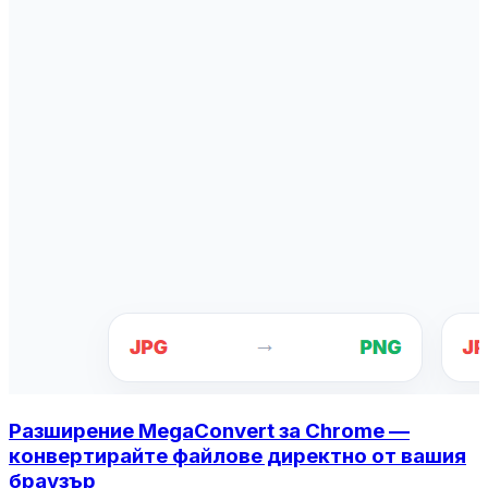
Разширение MegaConvert за Chrome —
конвертирайте файлове директно от вашия
браузър