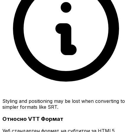
Styling and positioning may be lost when converting to
simpler formats like SRT.
Относно VTT Формат
Уеб стандартен формат на субтитри за HTML5