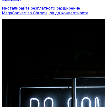
Инсталирайте безплатното разширение
MegaConvert за Chrome, за да конвертирате
файлове директно от лентата с инструменти на
вашия браузър. Щракнете с десния бутон върху
който и да е файл, за да конвертирате, достъп до
всички инструменти незабавно от Chrome.