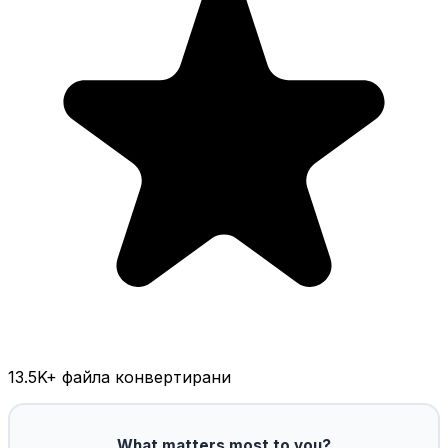
13.5K
+ файла конвертирани
What matters most to you?