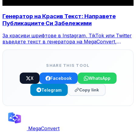
Генератор на Красив Текст: Направете
Публикациите Си Забележими
За красиви шрифтове в Instagram, TikTok или Twitter
въведете текст в генератора на MegaConvert,
изберете стил и копирайте.
SHARE THIS TOOL
X
Facebook
WhatsApp
Telegram
Copy link
MegaConvert