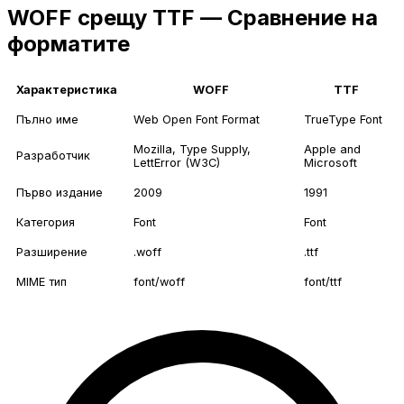
WOFF срещу TTF — Сравнение на
форматите
Характеристика
WOFF
TTF
Пълно име
Web Open Font Format
TrueType Font
Mozilla, Type Supply,
Apple and
Разработчик
LettError (W3C)
Microsoft
Първо издание
2009
1991
Категория
Font
Font
Разширение
.woff
.ttf
MIME тип
font/woff
font/ttf