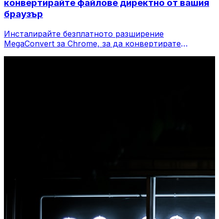
конвертирайте файлове директно от вашия
браузър
Инсталирайте безплатното разширение
MegaConvert за Chrome, за да конвертирате
файлове директно от лентата с инструменти на
вашия браузър. Щракнете с десния бутон върху
който и да е файл, за да конвертирате, достъп до
всички инструменти незабавно от Chrome.