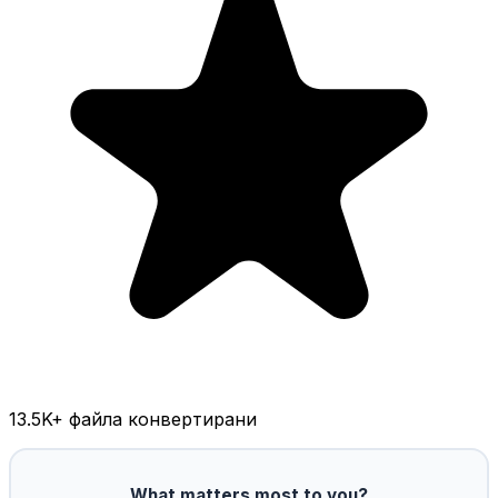
13.5K
+ файла конвертирани
What matters most to you?