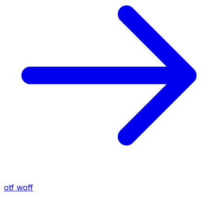
otf
woff