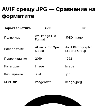
AVIF срещу JPG — Сравнение на
форматите
Характеристика
AVIF
JPG
AV1 Image File
Пълно име
JPEG Image
Format
Alliance for Open
Joint Photographic
Разработчик
Media
Experts Group
Първо издание
2019
1992
Категория
Image
Image
Разширение
.avif
.jpg
MIME тип
image/avif
image/jpeg