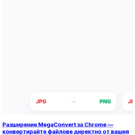
Разширение MegaConvert за Chrome —
конвертирайте файлове директно от вашия