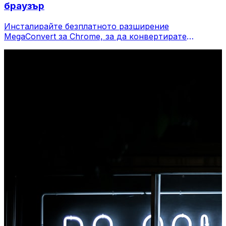
браузър
Инсталирайте безплатното разширение
MegaConvert за Chrome, за да конвертирате
файлове директно от лентата с инструменти на
вашия браузър. Щракнете с десния бутон върху
който и да е файл, за да конвертирате, достъп до
всички инструменти незабавно от Chrome.