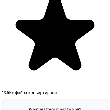
13.5K
+ файла конвертирани
What matters most to you?