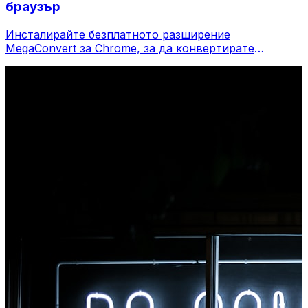
браузър
Инсталирайте безплатното разширение
MegaConvert за Chrome, за да конвертирате
файлове директно от лентата с инструменти на
вашия браузър. Щракнете с десния бутон върху
който и да е файл, за да конвертирате, достъп до
всички инструменти незабавно от Chrome.