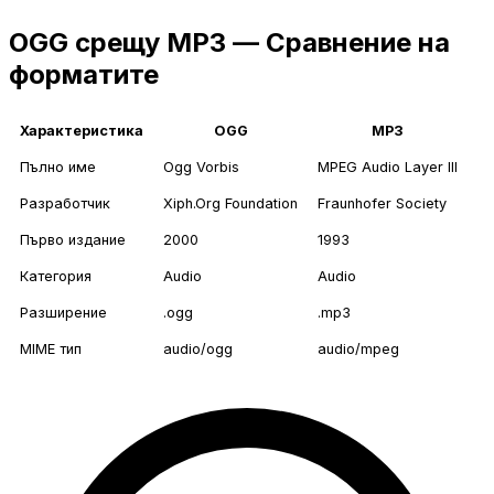
OGG срещу MP3 — Сравнение на
форматите
Характеристика
OGG
MP3
Пълно име
Ogg Vorbis
MPEG Audio Layer III
Разработчик
Xiph.Org Foundation
Fraunhofer Society
Първо издание
2000
1993
Категория
Audio
Audio
Разширение
.ogg
.mp3
MIME тип
audio/ogg
audio/mpeg