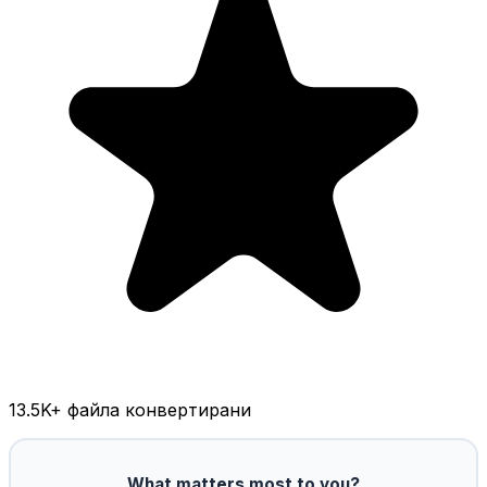
13.5K
+ файла конвертирани
What matters most to you?