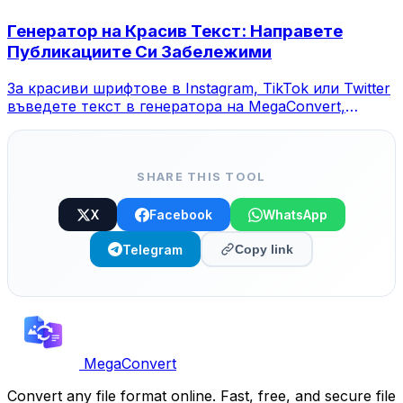
Генератор на Красив Текст: Направете
Публикациите Си Забележими
За красиви шрифтове в Instagram, TikTok или Twitter
въведете текст в генератора на MegaConvert,
изберете стил и копирайте.
SHARE THIS TOOL
X
Facebook
WhatsApp
Telegram
Copy link
MegaConvert
Convert any file format online. Fast, free, and secure file