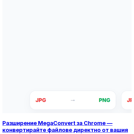
Разширение MegaConvert за Chrome —
конвертирайте файлове директно от вашия