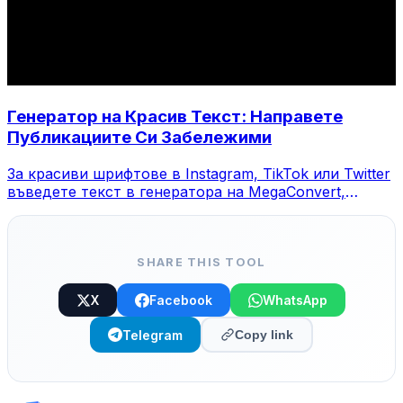
Генератор на Красив Текст: Направете
Публикациите Си Забележими
За красиви шрифтове в Instagram, TikTok или Twitter
въведете текст в генератора на MegaConvert,
изберете стил и копирайте.
SHARE THIS TOOL
X
Facebook
WhatsApp
Telegram
Copy link