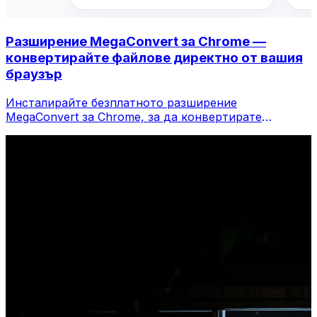
Разширение MegaConvert за Chrome —
конвертирайте файлове директно от вашия
браузър
Инсталирайте безплатното разширение
MegaConvert за Chrome, за да конвертирате
файлове директно от лентата с инструменти на
вашия браузър. Щракнете с десния бутон върху
който и да е файл, за да конвертирате, достъп до
всички инструменти незабавно от Chrome.