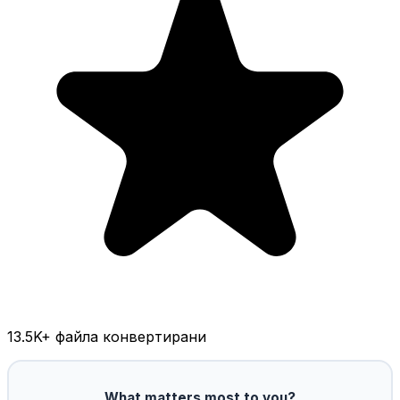
13.5K
+ файла конвертирани
What matters most to you?