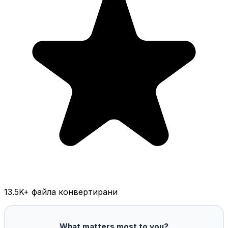
13.5K
+ файла конвертирани
What matters most to you?