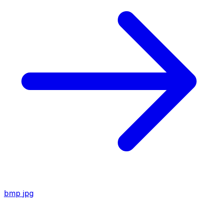
bmp
jpg