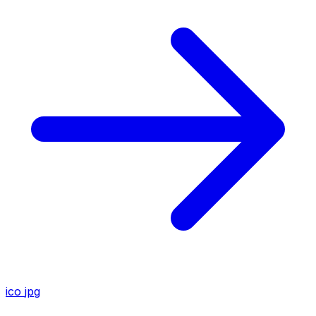
ico
jpg