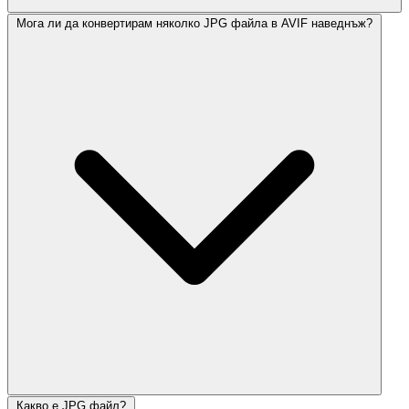
Мога ли да конвертирам няколко JPG файла в AVIF наведнъж?
Какво е JPG файл?