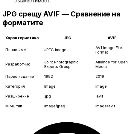
съвместимост.
JPG срещу AVIF — Сравнение на
форматите
Характеристика
JPG
AVIF
AV1 Image File
Пълно име
JPEG Image
Format
Joint Photographic
Alliance for Open
Разработчик
Experts Group
Media
Първо издание
1992
2019
Категория
Image
Image
Разширение
.jpg
.avif
MIME тип
image/jpeg
image/avif