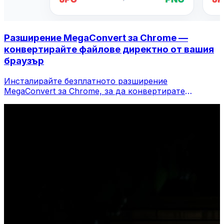
Разширение MegaConvert за Chrome —
конвертирайте файлове директно от вашия
браузър
Инсталирайте безплатното разширение
MegaConvert за Chrome, за да конвертирате
файлове директно от лентата с инструменти на
вашия браузър. Щракнете с десния бутон върху
който и да е файл, за да конвертирате, достъп до
всички инструменти незабавно от Chrome.