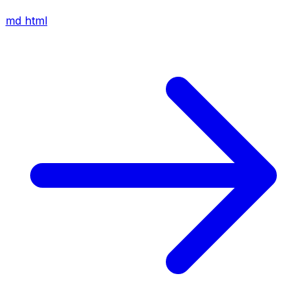
md
html