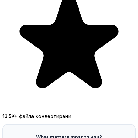
13.5K
+ файла конвертирани
What matters most to you?