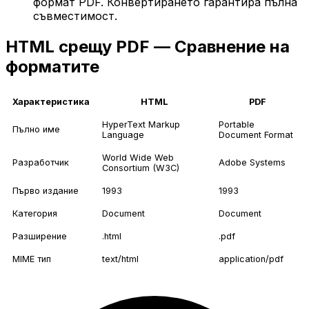
формат PDF. Конвертирането гарантира пълна
съвместимост.
HTML срещу PDF — Сравнение на
форматите
Характеристика
HTML
PDF
HyperText Markup
Portable
Пълно име
Language
Document Format
World Wide Web
Разработчик
Adobe Systems
Consortium (W3C)
Първо издание
1993
1993
Категория
Document
Document
Разширение
.html
.pdf
MIME тип
text/html
application/pdf