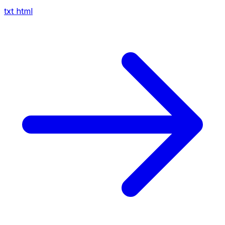
txt
html