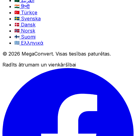
العربية
हिन्दी
Türkçe
Svenska
Dansk
Norsk
Suomi
Ελληνικά
© 2026 MegaConvert. Visas tiesības paturētas.
Radīts ātrumam un vienkāršībai