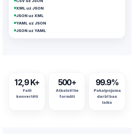
CSV uz JSON
XML uz JSON
JSON uz XML
YAML uz JSON
JSON uz YAML
12,9 K+
500+
99.9%
Faili
Atbalstītie
Pakalpojuma
konvertēti
formāti
darbības
laiks