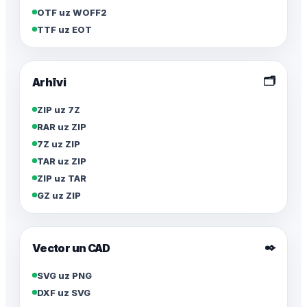
OTF uz WOFF2
TTF uz EOT
🗂️
Arhīvi
ZIP uz 7Z
RAR uz ZIP
7Z uz ZIP
TAR uz ZIP
ZIP uz TAR
GZ uz ZIP
✒️
Vector un CAD
SVG uz PNG
DXF uz SVG