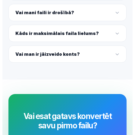
Vai mani faili ir drošībā?
Kāds ir maksimālais faila lielums?
Vai man ir jāizveido konts?
Vai esat gatavs konvertēt
savu pirmo failu?