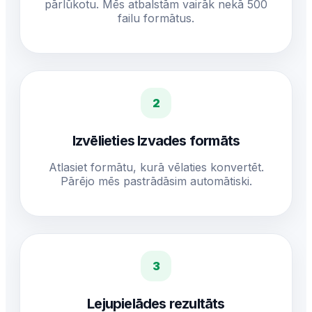
pārlūkotu. Mēs atbalstām vairāk nekā 500
failu formātus.
2
Izvēlieties Izvades formāts
Atlasiet formātu, kurā vēlaties konvertēt.
Pārējo mēs pastrādāsim automātiski.
3
Lejupielādes rezultāts