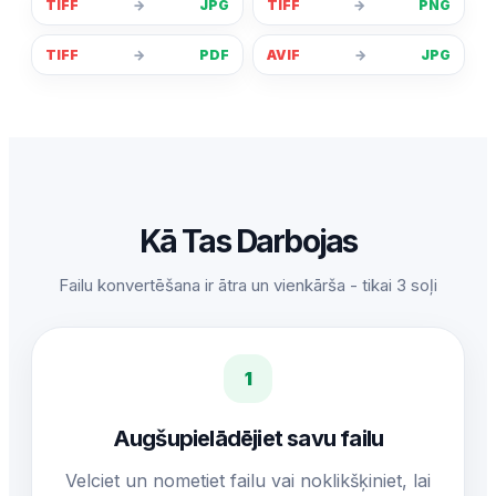
TIFF
→
JPG
TIFF
→
PNG
TIFF
→
PDF
AVIF
→
JPG
Kā Tas Darbojas
Failu konvertēšana ir ātra un vienkārša - tikai 3 soļi
1
Augšupielādējiet savu failu
Velciet un nometiet failu vai noklikšķiniet, lai