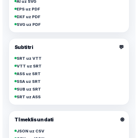
AI uz SVG
EPS uz PDF
DXF uz PDF
SVG uz PDF
Subtitri
💬
SRT uz VTT
VTT uz SRT
ASS uz SRT
SSA uz SRT
SUB uz SRT
SRT uz ASS
🌐
Tīmeklis un dati
JSON uz CSV