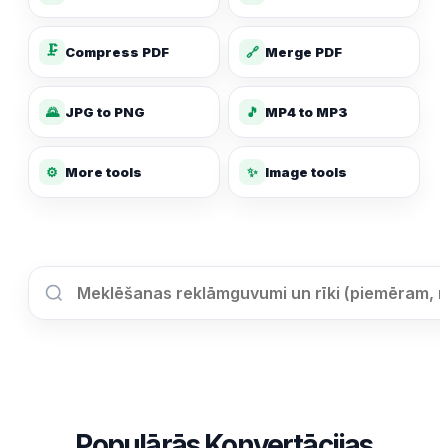
🗜️
Compress PDF
🔗
Merge PDF
🌄
JPG to PNG
🎵
MP4 to MP3
✨
⚙️
More tools
Image tools
Populārās Konvertācijas