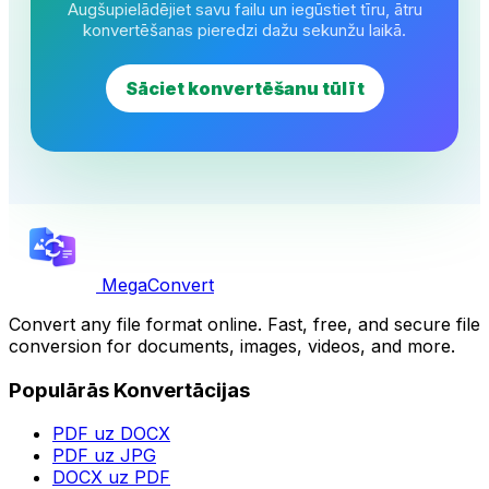
Augšupielādējiet savu failu un iegūstiet tīru, ātru
konvertēšanas pieredzi dažu sekunžu laikā.
Sāciet konvertēšanu tūlīt
MegaConvert
Convert any file format online. Fast, free, and secure file
conversion for documents, images, videos, and more.
Populārās Konvertācijas
PDF uz DOCX
PDF uz JPG
DOCX uz PDF