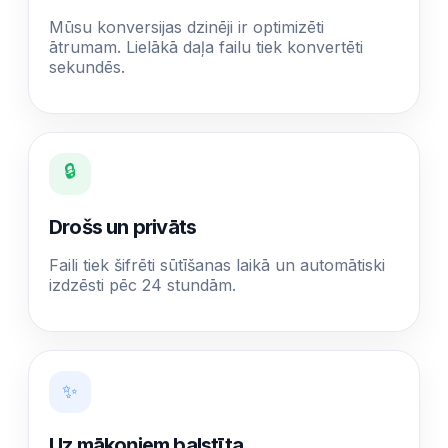
Mūsu konversijas dzinēji ir optimizēti
ātrumam. Lielākā daļa failu tiek konvertēti
sekundēs.
🔒
Drošs un privāts
Faili tiek šifrēti sūtīšanas laikā un automātiski
izdzēsti pēc 24 stundām.
✨
Uz mākoņiem balstīta