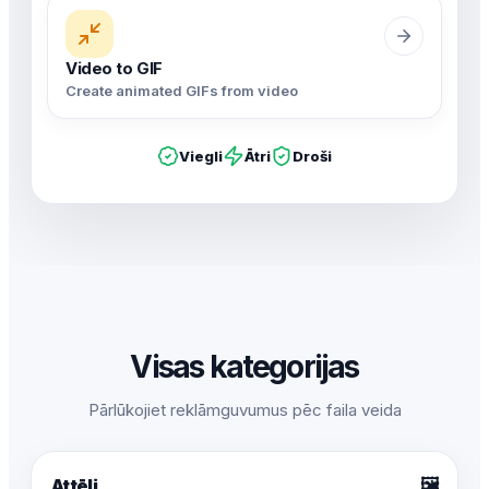
Video to GIF
Create animated GIFs from video
Viegli
Ātri
Droši
Visas kategorijas
Pārlūkojiet reklāmguvumus pēc faila veida
🖼️
Attēli