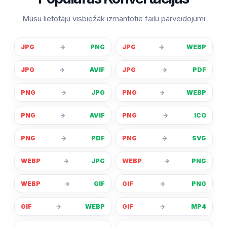
Mūsu lietotāju visbiežāk izmantotie failu pārveidojumi
JPG
→
PNG
JPG
→
WEBP
JPG
→
AVIF
JPG
→
PDF
PNG
→
JPG
PNG
→
WEBP
PNG
→
AVIF
PNG
→
ICO
PNG
→
PDF
PNG
→
SVG
WEBP
→
JPG
WEBP
→
PNG
WEBP
→
GIF
GIF
→
PNG
GIF
→
WEBP
GIF
→
MP4