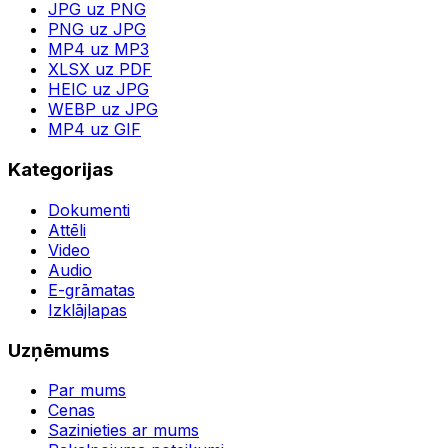
JPG uz PNG
PNG uz JPG
MP4 uz MP3
XLSX uz PDF
HEIC uz JPG
WEBP uz JPG
MP4 uz GIF
Kategorijas
Dokumenti
Attēli
Video
Audio
E-grāmatas
Izklājlapas
Uzņēmums
Par mums
Cenas
Sazinieties ar mums