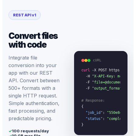
REST API v1
Convert files
with code
Integrate file
cURL
conversion into your
curl
 -X POST https://megac
app with our REST
  -H 
"X-API-Key: mc_your_
API. Convert between
  -F 
"file=@document.pdf"
 
500+ formats with a
  -F 
"output_format=docx"
single HTTP request.
# Response:
Simple authentication,
{

fast processing, and
"job_id"
: 
"550e8400-...
predictable pricing.
"status"
: 
"completed"
}
✓
100 requests/day
✓
10 GB max file