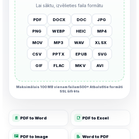
Lai sāktu, izvēlieties faila formātu
PDF
DOCX
DOC
JPG
PNG
WEBP
HEIC
MP4
MOV
MP3
WAV
XLSX
CSV
PPTX
EPUB
SVG
GIF
FLAC
MKV
AVI
Maksimālais 100 MB vienam failam
500+ Atbalstītie formāti
SSL šifrēts
📄
PDF to Word
📑
PDF to Excel
🖼️
PDF to Image
📝
Word to PDF