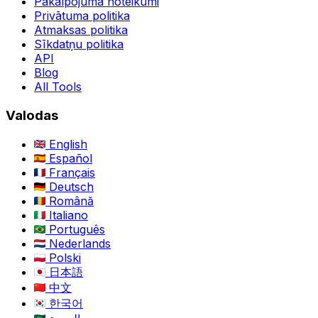
Pakalpojuma noteikumi
Privātuma politika
Atmaksas politika
Sīkdatņu politika
API
Blog
All Tools
Valodas
English
Español
Français
Deutsch
Română
Italiano
Português
Nederlands
Polski
日本語
中文
한국어