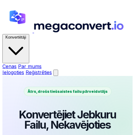
Konvertētāji
Cenas
Par mums
Ielogoties
Reģistrēties
Ātrs, drošs tiešsaistes failu pārveidotājs
Konvertējiet Jebkuru
Failu, Nekavējoties