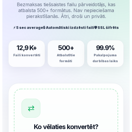
Bezmaksas tiešsaistes failu pārveidotājs, kas
atbalsta 500+ formātus. Nav nepieciešama
pierakstīšanās. Ātri, droši un privāti.
⚡ 5 sec average
🔒 Automātiski izdzēsti faili
🛡️ SSL šifrēts
12,9 K+
500+
99.9%
Faili konvertēti
Atbalstītie
Pakalpojuma
formāti
darbības laiks
⇄
Ko vēlaties konvertēt?