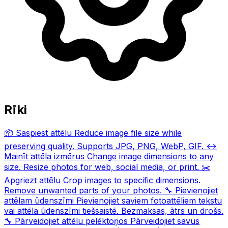
Rīki
📦
Saspiest attēlu
Reduce image file size while
preserving quality. Supports JPG, PNG, WebP, GIF.
↔️
Mainīt attēla izmērus
Change image dimensions to any
size. Resize photos for web, social media, or print.
✂️
Apgriezt attēlu
Crop images to specific dimensions.
Remove unwanted parts of your photos.
🔧
Pievienojiet
attēlam ūdenszīmi
Pievienojiet saviem fotoattēliem tekstu
vai attēla ūdenszīmi tiešsaistē. Bezmaksas, ātrs un drošs.
🔧
Pārveidojiet attēlu pelēktoņos
Pārveidojiet savus