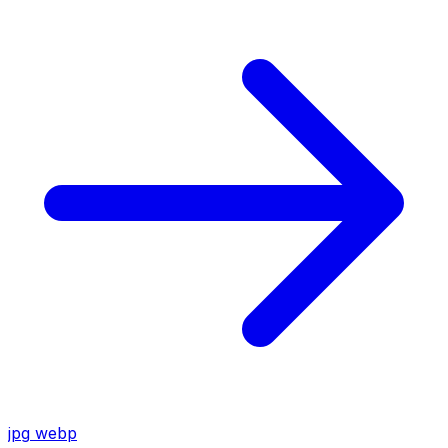
jpg
webp