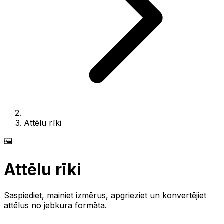
Attēlu rīki
🖼️
Attēlu rīki
Saspiediet, mainiet izmērus, apgrieziet un konvertējiet
attēlus no jebkura formāta.