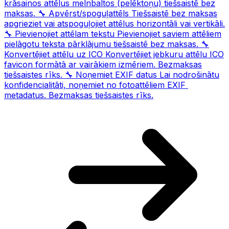
krāsainos attēlus melnbaltos (pelēktoņu) tiešsaistē bez
maksas.
🔧
Apvērst/spoguļattēls
Tiešsaistē bez maksas
apgrieziet vai atspoguļojiet attēlus horizontāli vai vertikāli.
🔧
Pievienojiet attēlam tekstu
Pievienojiet saviem attēliem
pielāgotu teksta pārklājumu tiešsaistē bez maksas.
🔧
Konvertējiet attēlu uz ICO
Konvertējiet jebkuru attēlu ICO
favicon formātā ar vairākiem izmēriem. Bezmaksas
tiešsaistes rīks.
🔧
Noņemiet EXIF ​​datus
Lai nodrošinātu
konfidencialitāti, noņemiet no fotoattēliem EXIF ​​
metadatus. Bezmaksas tiešsaistes rīks.