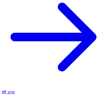
tiff
png