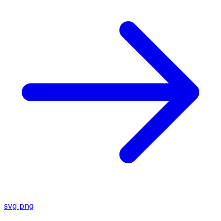
svg
png