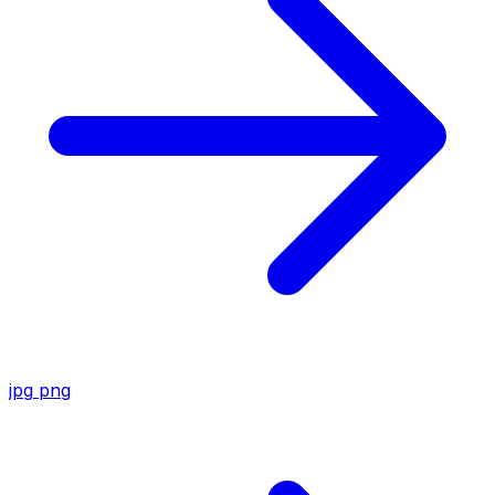
jpg
png