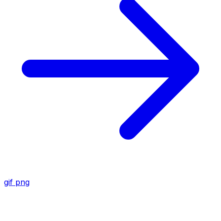
gif
png