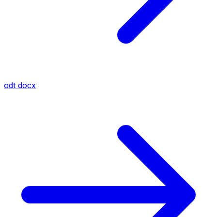
odt
docx