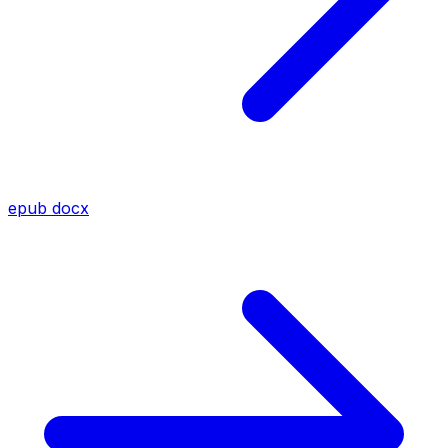
epub
docx