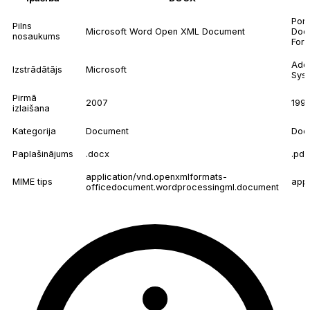
Port
Pilns
Microsoft Word Open XML Document
Doc
nosaukums
For
Ado
Izstrādātājs
Microsoft
Sys
Pirmā
2007
199
izlaišana
Kategorija
Document
Doc
Paplašinājums
.docx
.pdf
application/vnd.openxmlformats-
MIME tips
appl
officedocument.wordprocessingml.document