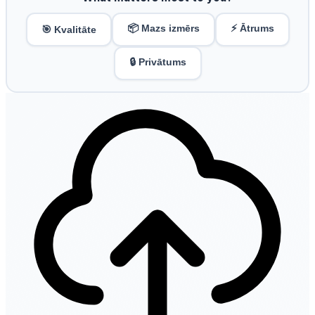
📦 Mazs izmērs
⚡ Ātrums
🎯 Kvalitāte
🔒 Privātums