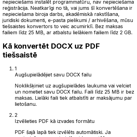
nepieciešams instalēt programmatūru, nav nepieciešama
reģistrācija. Neatkarīgi no tā, vai jums šī konvertēšana ir
nepieciešama biroja darbs, akadēmiskā rakstīšana,
juridiski dokumenti, e-pasta pielikumi / arhivēšana, mūsu
tiešsaistes konvertors to veic acumirklī. Bez maksas
failiem līdz 25 MB, ar atbalstu lielākiem failiem līdz 2 GB.
Kā konvertēt DOCX uz PDF
tiešsaistē
1
Augšupielādējiet savu DOCX failu
Noklikšķiniet uz augšupielādes laukuma vai velciet
un nometiet savu DOCX failu. Faili līdz 25 MB ir bez
maksas. Lielāki faili tiek atbalstīti ar maksājumu par
lietošanu.
2
Izvēlieties PDF kā izvades formātu
PDF šajā lapā tiek izvēlēts automātiski. Ja